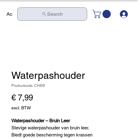
In
Actie
Contact
Search
Waterpashouder
Productcode: CHI09
Prijs
€ 7,99
excl. BTW
Waterpashouder – Bruin Leer
Stevige waterpashouder van bruin leer.
Biedt goede bescherming tegen krassen