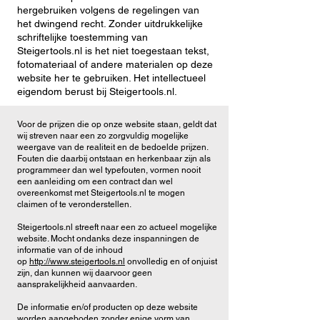
hergebruiken volgens de regelingen van
het dwingend recht. Zonder uitdrukkelijke
schriftelijke toestemming van
Steigertools.nl is het niet toegestaan tekst,
fotomateriaal of andere materialen op deze
website her te gebruiken. Het intellectueel
eigendom berust bij Steigertools.nl.
Voor de prijzen die op onze website staan, geldt dat
wij streven naar een zo zorgvuldig mogelijke
weergave van de realiteit en de bedoelde prijzen.
Fouten die daarbij ontstaan en herkenbaar zijn als
programmeer dan wel typefouten, vormen nooit
een aanleiding om een contract dan wel
overeenkomst met Steigertools.nl te mogen
claimen of te veronderstellen.
Steigertools.nl streeft naar een zo actueel mogelijke
website. Mocht ondanks deze inspanningen de
informatie van of de inhoud
op
http://www.steigertools.nl
onvolledig en of onjuist
zijn, dan kunnen wij daarvoor geen
aansprakelijkheid aanvaarden.
De informatie en/of producten op deze website
worden aangeboden zonder enige vorm van