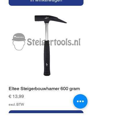
Eltee Steigerbouwhamer 600 gram
Prijs
€ 13,99
excl. BTW
In winkelwagen