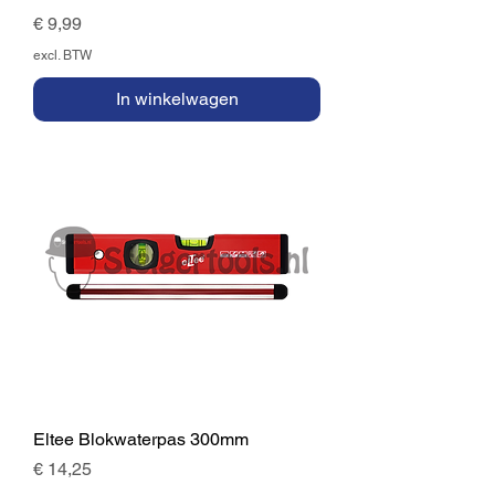
Prijs
€ 9,99
excl. BTW
In winkelwagen
Eltee Blokwaterpas 300mm
Prijs
€ 14,25