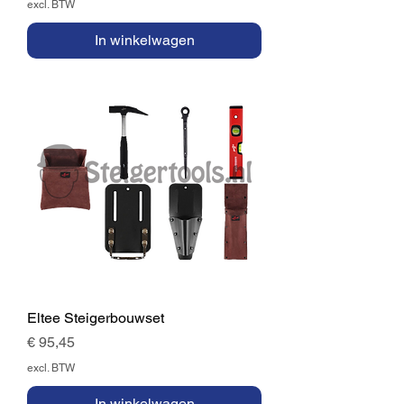
excl. BTW
In winkelwagen
Eltee Steigerbouwset
Prijs
€ 95,45
excl. BTW
In winkelwagen