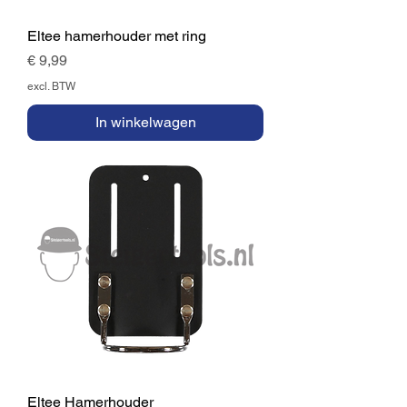
Eltee hamerhouder met ring
Prijs
€ 9,99
excl. BTW
In winkelwagen
Eltee Hamerhouder