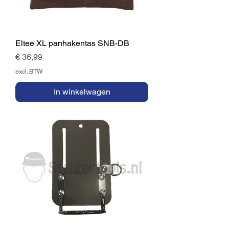
Eltee XL panhakentas SNB-DB
Prijs
€ 36,99
excl. BTW
In winkelwagen