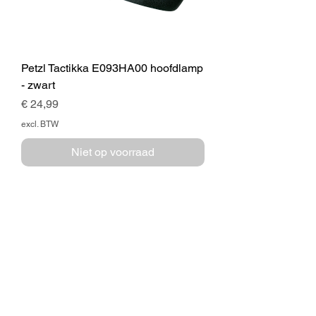
Petzl Tactikka E093HA00 hoofdlamp
- zwart
Prijs
€ 24,99
excl. BTW
Niet op voorraad