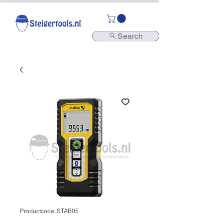
Search
Productcode: STAB05