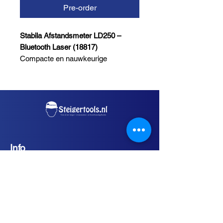
Pre-order
Stabila Afstandsmeter LD250 –
Bluetooth Laser (18817)
Compacte en nauwkeurige
laserafstandsmeter van Stabila,
model LD250. Voorzien van
Bluetooth-functie voor het eenvoudig
overzetten van meetgegevens naar
mobiele apparaten. Ideaal voor snel
en precies meten van afstanden tot
50 meter.
Info
Kenmerken:
Algemene Voorwaarden
Merk: Stabila
Verzend en Retourvoorwaarden
Model: LD250 (18817)
Merken
Type: Bluetooth
Service
laserafstandsmeter
Meetbereik: tot 50 meter
Gratis verzending in Nederland vanaf €75,-