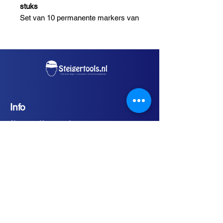
stuks
Set van 10 permanente markers van
Deli, type 6881. Geschikt voor het
schrijven op diverse oppervlakken
zoals karton, plastic, metaal en glas.
De inkt is sneldrogend, watervast en
slijtvast, ideaal voor dagelijks
gebruik.
Info
Kenmerken:
Merk: Deli
Algemene Voorwaarden
Type: 6881 Permanent Marker
Verzend en Retourvoorwaarden
Aantal: 10 stuks
Merken
Geschikt voor verschillende
Service
oppervlakken
Sneldrogende en watervaste inkt
Gratis verzending in Nederland vanaf €75,-
exclusief BTW.
Slijtvast en duurzaam
Op werkdagen voor 15:00 uur besteld is dezelfde
Voor professioneel en dagelijks
dag verzonden.
gebruik
Afhalen op werkdagen van 8:00 - 16:30 uur, op