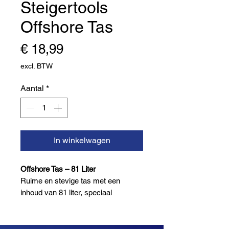
Steigertools
Offshore Tas
Prijs
€ 18,99
excl. BTW
Aantal
*
In winkelwagen
Offshore Tas – 81 Liter
Ruime en stevige tas met een
inhoud van 81 liter, speciaal
ontworpen voor offshore- en zwaar
werkgebruik. Gemaakt van slijtvast
en waterafstotend materiaal, ideaal