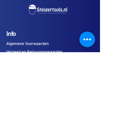
voor het veilig vervoeren van
kleding, gereedschap en
persoonlijke uitrusting.
Info
Kenmerken:
Inhoud: 81 liter
Algemene Voorwaarden
Stevig en duurzaam materiaal
Verzend en Retourvoorwaarden
Waterafstotend en weerbestendig
Merken
Ruim hoofdvak met stevige
Service
ritssluiting
Comfortabele draagbanden en
Gratis verzending in Nederland vanaf €75,-
exclusief BTW.
handgrepen
Op werkdagen voor 15:00 uur besteld is dezelfde
Geschikt voor zwaar en
dag verzonden.
professioneel gebruik
Afhalen op werkdagen van 8:00 - 16:30 uur, op
onze locatie is ook mogelijk.
Contact