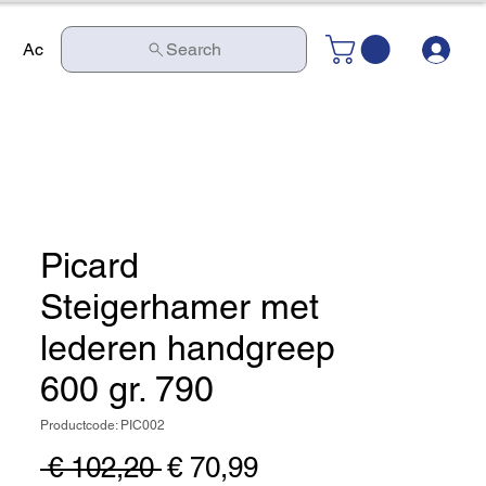
In
Actie
Contact
Search
Picard
Steigerhamer met
lederen handgreep
600 gr. 790
Productcode: PIC002
Normale prijs
Verkoopprijs
 € 102,20 
€ 70,99