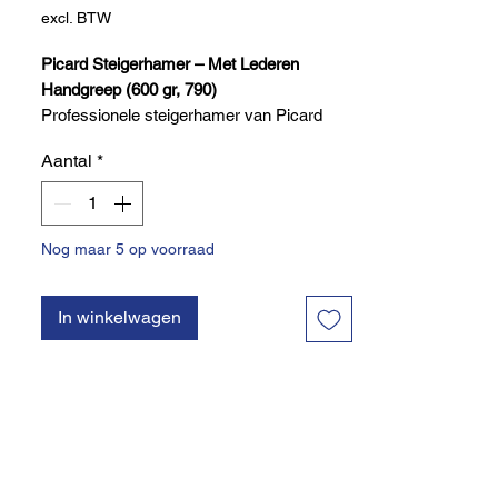
excl. BTW
Picard Steigerhamer – Met Lederen
Handgreep (600 gr, 790)
Professionele steigerhamer van Picard
met een gewicht van 600 gram en een
Aantal
*
comfortabele lederen handgreep.
Ontworpen voor dagelijks gebruik bij
steigerbouw en montagewerk. Biedt
perfecte balans, uitstekende slagkracht en
Nog maar 5 op voorraad
een klassieke uitstraling met duurzame
afwerking.
In winkelwagen
Kenmerken:
Merk: Picard
Type: steigerhamer 790
Gewicht: 600 gram
Lederen handgreep voor comfortabele
grip