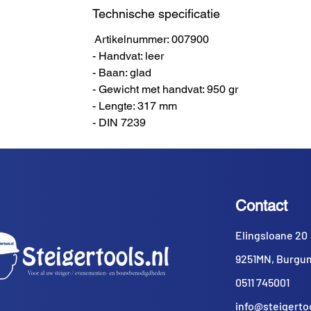
Technische specificatie
Artikelnummer: 007900
- Handvat: leer
- Baan: glad
- Gewicht met handvat: 950 gr
- Lengte: 317 mm
- DIN 7239
Contact
Elingsloane 20
9251MN, Burgu
0511 745001
info@steigertoo